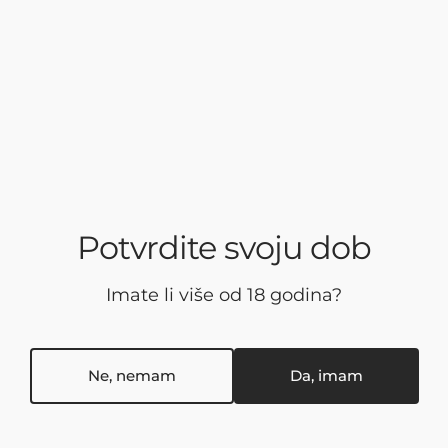
Old Pilot's Fashioned
A
Ovo nije bilo kakav Old Fashioned - to je Old Pilot's
Už
Fashioned, napravljen od našeg izvrsnog Old Pilot's
no
Barrel Aged gina. Bogate note našeg odlež...
Ol
Potvrdite svoju dob
Imate li više od 18 godina?
Ne, nemam
Da, imam